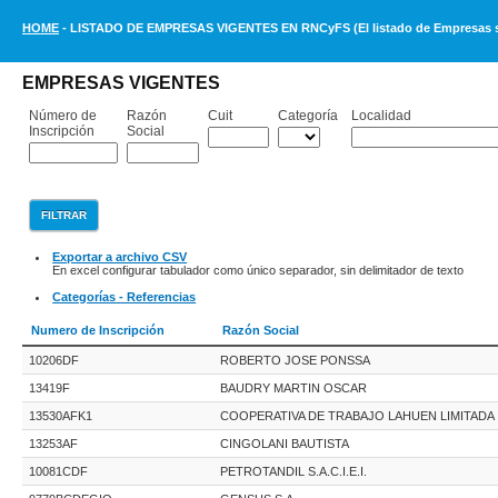
HOME
- LISTADO DE EMPRESAS VIGENTES EN RNCyFS (El listado de Empresas se 
EMPRESAS VIGENTES
Número de
Razón
Cuit
Categoría
Localidad
Inscripción
Social
Exportar a archivo CSV
En excel configurar tabulador como único separador, sin delimitador de texto
Categorías - Referencias
Numero de Inscripción
Razón Social
10206DF
ROBERTO JOSE PONSSA
13419F
BAUDRY MARTIN OSCAR
13530AFK1
COOPERATIVA DE TRABAJO LAHUEN LIMITADA
13253AF
CINGOLANI BAUTISTA
10081CDF
PETROTANDIL S.A.C.I.E.I.