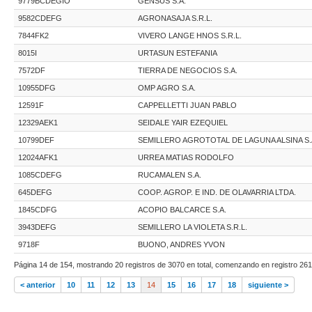
9779BCDEGIO
GENSUS S.A.
9582CDEFG
AGRONASAJA S.R.L.
7844FK2
VIVERO LANGE HNOS S.R.L.
8015I
URTASUN ESTEFANIA
7572DF
TIERRA DE NEGOCIOS S.A.
10955DFG
OMP AGRO S.A.
12591F
CAPPELLETTI JUAN PABLO
12329AEK1
SEIDALE YAIR EZEQUIEL
10799DEF
SEMILLERO AGROTOTAL DE LAGUNA ALSINA S.
12024AFK1
URREA MATIAS RODOLFO
1085CDEFG
RUCAMALEN S.A.
645DEFG
COOP. AGROP. E IND. DE OLAVARRIA LTDA.
1845CDFG
ACOPIO BALCARCE S.A.
3943DEFG
SEMILLERO LA VIOLETA S.R.L.
9718F
BUONO, ANDRES YVON
Página 14 de 154, mostrando 20 registros de 3070 en total, comenzando en registro 261,
< anterior
10
11
12
13
14
15
16
17
18
siguiente >