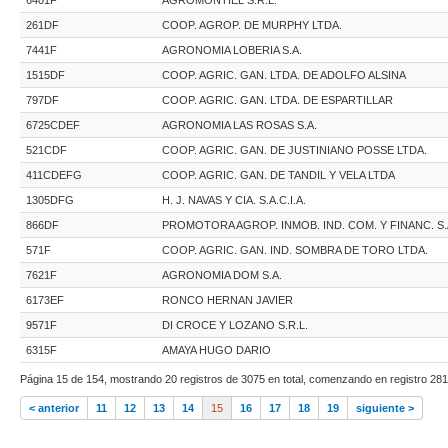
261DF
COOP. AGROP. DE MURPHY LTDA.
7441F
AGRONOMIA LOBERIA S.A.
1515DF
COOP. AGRIC. GAN. LTDA. DE ADOLFO ALSINA
797DF
COOP. AGRIC. GAN. LTDA. DE ESPARTILLAR
6725CDEF
AGRONOMIA LAS ROSAS S.A.
521CDF
COOP. AGRIC. GAN. DE JUSTINIANO POSSE LTDA.
411CDEFG
COOP. AGRIC. GAN. DE TANDIL Y VELA LTDA
1305DFG
H. J. NAVAS Y CIA. S.A.C.I.A.
866DF
PROMOTORA AGROP. INMOB. IND. COM. Y FINANC. S.
571F
COOP. AGRIC. GAN. IND. SOMBRA DE TORO LTDA.
7621F
AGRONOMIA DOM S.A.
6173EF
RONCO HERNAN JAVIER
9571F
DI CROCE Y LOZANO S.R.L.
6315F
AMAYA HUGO DARIO
Página 15 de 154, mostrando 20 registros de 3075 en total, comenzando en registro 281,
< anterior
11
12
13
14
15
16
17
18
19
siguiente >