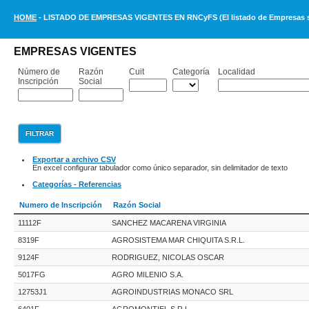
HOME
- LISTADO DE EMPRESAS VIGENTES EN RNCyFS (El listado de Empresas se 
EMPRESAS VIGENTES
Número de
Razón
Cuit
Categoría
Localidad
Inscripción
Social
Exportar a archivo CSV
En excel configurar tabulador como único separador, sin delimitador de texto
Categorías - Referencias
Numero de Inscripción
Razón Social
11112F
SANCHEZ MACARENA VIRGINIA
8319F
AGROSISTEMA MAR CHIQUITA S.R.L.
9124F
RODRIGUEZ, NICOLAS OSCAR
5017FG
AGRO MILENIO S.A.
12753J1
AGROINDUSTRIAS MONACO SRL
6401F
AGROMONTIEL S.R.L.