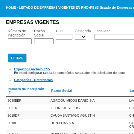
HOME
- LISTADO DE EMPRESAS VIGENTES EN RNCyFS (El listado de Empresas se 
EMPRESAS VIGENTES
Número de
Razón
Cuit
Categoría
Localidad
Inscripción
Social
Exportar a archivo CSV
En excel configurar tabulador como único separador, sin delimitador de texto
Categorías - Referencias
Numero de Inscripción
Razón Social
Lo
9030BEF
AGROQUIMICOS DARIO S.A.
LA
9021K1
ZILONI, JOSE LUIS
CO
9019DF
CAUDA SANTIAGO AGUSTIN
C
9018F
DON ELIAS S.A.
SA
CR
9011K1
MOYANO OSCAR RODOLFO
SA