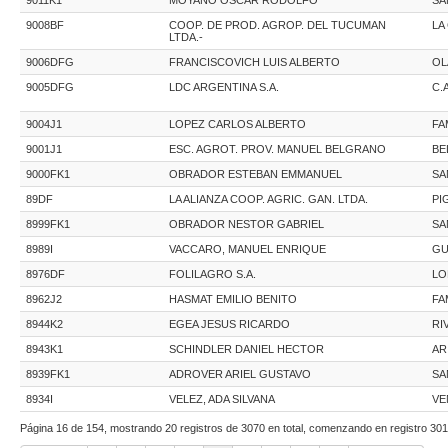
9008BF
COOP. DE PROD. AGROP. DEL TUCUMAN
LA
LTDA.-
9006DFG
FRANCISCOVICH LUIS ALBERTO
OL
9005DFG
LDC ARGENTINA S.A.
C.
9004J1
LOPEZ CARLOS ALBERTO
FA
9001J1
ESC. AGROT. PROV. MANUEL BELGRANO
BE
9000FK1
OBRADOR ESTEBAN EMMANUEL
SA
89DF
LA ALIANZA COOP. AGRIC. GAN. LTDA.
PI
8999FK1
OBRADOR NESTOR GABRIEL
SA
8989I
VACCARO, MANUEL ENRIQUE
GU
8976DF
FOLILAGRO S.A.
LO
8962J2
HASMAT EMILIO BENITO
FA
8944K2
EGEA JESUS RICARDO
RI
8943K1
SCHINDLER DANIEL HECTOR
AR
8939FK1
ADROVER ARIEL GUSTAVO
SA
8934I
VELEZ, ADA SILVANA
VE
Página 16 de 154, mostrando 20 registros de 3070 en total, comenzando en registro 301,