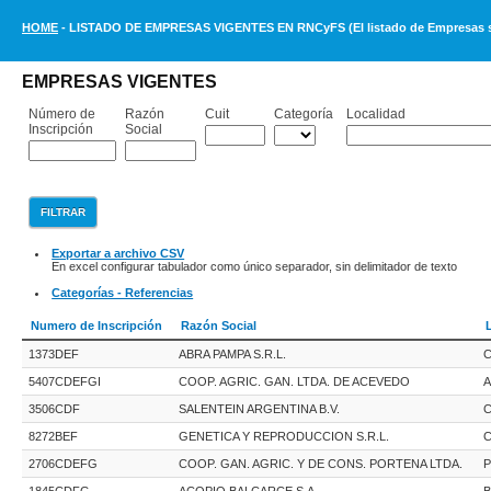
HOME
- LISTADO DE EMPRESAS VIGENTES EN RNCyFS (El listado de Empresas se 
EMPRESAS VIGENTES
Número de
Razón
Cuit
Categoría
Localidad
Inscripción
Social
Exportar a archivo CSV
En excel configurar tabulador como único separador, sin delimitador de texto
Categorías - Referencias
Numero de Inscripción
Razón Social
1373DEF
ABRA PAMPA S.R.L.
C
5407CDEFGI
COOP. AGRIC. GAN. LTDA. DE ACEVEDO
3506CDF
SALENTEIN ARGENTINA B.V.
C
8272BEF
GENETICA Y REPRODUCCION S.R.L.
2706CDEFG
COOP. GAN. AGRIC. Y DE CONS. PORTENA LTDA.
1845CDFG
ACOPIO BALCARCE S.A.