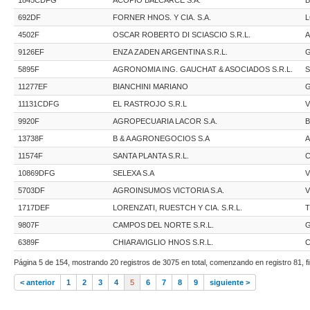
692DF
FORNER HNOS. Y CIA. S.A.
4502F
OSCAR ROBERTO DI SCIASCIO S.R.L.
9126EF
ENZA ZADEN ARGENTINA S.R.L.
5895F
AGRONOMIA ING. GAUCHAT & ASOCIADOS S.R.L.
S
11277EF
BIANCHINI MARIANO
11131CDFG
EL RASTROJO S.R.L
V
9920F
AGROPECUARIA LACOR S.A.
13738F
B & A AGRONEGOCIOS S.A
11574F
SANTA PLANTA S.R.L.
C
10869DFG
SELEXA S.A
V
5703DF
AGROINSUMOS VICTORIA S.A.
V
1717DEF
LORENZATI, RUESTCH Y CIA. S.R.L.
T
9807F
CAMPOS DEL NORTE S.R.L.
6389F
CHIARAVIGLIO HNOS S.R.L.
Página 5 de 154, mostrando 20 registros de 3075 en total, comenzando en registro 81, f
< anterior
1
2
3
4
5
6
7
8
9
siguiente >