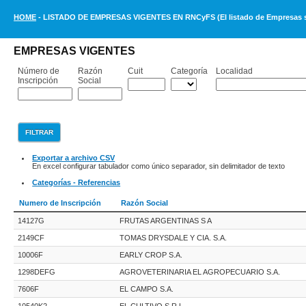
HOME
- LISTADO DE EMPRESAS VIGENTES EN RNCyFS (El listado de Empresas se 
EMPRESAS VIGENTES
Número de
Razón
Cuit
Categoría
Localidad
Inscripción
Social
Exportar a archivo CSV
En excel configurar tabulador como único separador, sin delimitador de texto
Categorías - Referencias
Numero de Inscripción
Razón Social
14127G
FRUTAS ARGENTINAS S A
2149CF
TOMAS DRYSDALE Y CIA. S.A.
10006F
EARLY CROP S.A.
1298DEFG
AGROVETERINARIA EL AGROPECUARIO S.A.
7606F
EL CAMPO S.A.
10540K2
EL CULTIVO S.R.L.