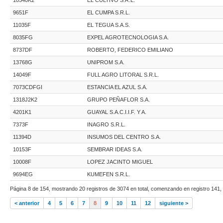
9651F
EL CUMPA S.R.L.
11035F
EL TEGUA S.A.S.
8035FG
EXPEL AGROTECNOLOGIA S.A.
8737DF
ROBERTO, FEDERICO EMILIANO
13768G
UNIPROM S.A.
14049F
FULL AGRO LITORAL S.R.L.
7073CDFGI
ESTANCIA EL AZUL S.A.
1318J2K2
GRUPO PEÑAFLOR S.A.
4201K1
GUAYAL S.A.C.I.I.F. Y A.
7373F
INAGRO S.R.L.
11394D
INSUMOS DEL CENTRO S.A.
10153F
SEMBRAR IDEAS S.A.
10008F
LOPEZ JACINTO MIGUEL
9694EG
KUMEFEN S.R.L.
Página 8 de 154, mostrando 20 registros de 3074 en total, comenzando en registro 141, 
< anterior
4
5
6
7
8
9
10
11
12
siguiente >