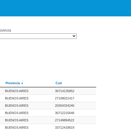
ovincia
Provincia
Cuit
BUENOS AIRES
30714135852
BUENOS AIRES
27108021417
BUENOS AIRES
20304334240
BUENOS AIRES
30712215646
BUENOS AIRES
27149894522
BUENOS AIRES
33712418619