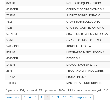
8235K1
ROLFO JOAQUIN IGNACIO
8332CDF
CERFOLY DE ARGENTINA S.A.
7637K1
JUAREZ JORGE HORACIO
7516I
GRAVE MARIELA LUCIANA
7223I
GROSSO, GABRIEL ANTONIO
6614FK1
SUCESION DE ALES VICTOR GA
5562F
CARLOS C. INGOLOTTI S.A.
5788CDGH
AGROFUTURO S.A
5054K1
MATARAZZO MABEL ROSANA
4348CDF
DESAB S.A.
14317B
LINAGO INVDESA S. R. L.
2675I
TISCORNIA MARIA DOLORES
13795K1
FRUTA LINK S.A.
13888G
MARTINS ARTURO RICARDO
Página 7 de 154, mostrando 20 registros de 3075 en total, comenzando en registro 121, 
< anterior
3
4
5
6
7
8
9
10
11
siguiente >