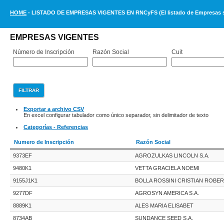
HOME
- LISTADO DE EMPRESAS VIGENTES EN RNCyFS (El listado de Empresas se 
EMPRESAS VIGENTES
Número de Inscripción
Razón Social
Cuit
Exportar a archivo CSV
En excel configurar tabulador como único separador, sin delimitador de texto
Categorías - Referencias
Numero de Inscripción
Razón Social
9373EF
AGROZULKAS LINCOLN S.A.
9480K1
VETTA GRACIELA NOEMI
9155J1K1
BOLLA ROSSINI CRISTIAN ROBE
9277DF
AGROSYN AMERICA S.A.
8889K1
ALES MARIA ELISABET
8734AB
SUNDANCE SEED S.A.